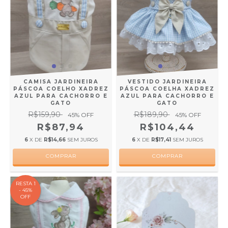
CAMISA JARDINEIRA
VESTIDO JARDINEIRA
PÁSCOA COELHO XADREZ
PÁSCOA COELHA XADREZ
AZUL PARA CACHORRO E
AZUL PARA CACHORRO E
GATO
GATO
R$159,90
R$189,90
45
% OFF
45
% OFF
R$87,94
R$104,44
6
X DE
R$14,66
SEM JUROS
6
X DE
R$17,41
SEM JUROS
COMPRAR
COMPRAR
RESTA 1
- 45%
OFF