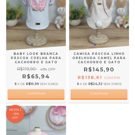
BABY LOOK BRANCA
CAMISA PÁSCOA LINHO
PÁSCOA COELHA PARA
ORELHUDA CAMEL PARA
CACHORRO E GATO
CACHORRO E GATO
R$119,90
R$145,90
45
% OFF
R$65,94
R$138,61
COM
PIX
6
X DE
R$10,99
SEM JUROS
6
X DE
R$24,32
SEM JUROS
COMPRAR
COMPRAR
RESTA 1
- 45%
OFF