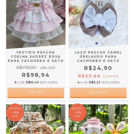
VESTIDO PÁSCOA
LAÇO PÁSCOA CAMEL
COELHA XADREZ ROSA
ORELHUDO PARA
PARA CACHORRO E GATO
CACHORRO E GATO
R$179,90
R$24,90
45
% OFF
R$98,94
R$23,66
COM
PIX
6
X DE
R$16,49
SEM JUROS
4
X DE
R$6,23
SEM JUROS
COMPRAR
RESTA 1
RESTA 1
- 45%
- 45%
OFF
OFF