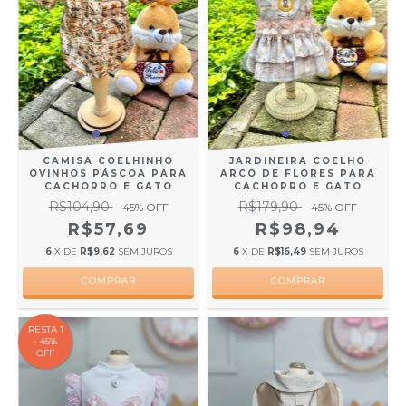
CAMISA COELHINHO
JARDINEIRA COELHO
OVINHOS PÁSCOA PARA
ARCO DE FLORES PARA
CACHORRO E GATO
CACHORRO E GATO
R$104,90
R$179,90
45
% OFF
45
% OFF
R$57,69
R$98,94
6
X DE
R$9,62
SEM JUROS
6
X DE
R$16,49
SEM JUROS
COMPRAR
COMPRAR
RESTA 1
- 45%
OFF