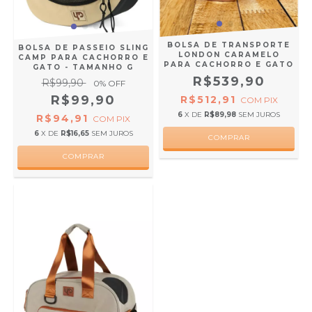
BOLSA DE TRANSPORTE
BOLSA DE PASSEIO SLING
LONDON CARAMELO
CAMP PARA CACHORRO E
PARA CACHORRO E GATO
GATO - TAMANHO G
R$539,90
R$99,90
0
% OFF
R$99,90
R$512,91
COM
PIX
6
X DE
R$89,98
SEM JUROS
R$94,91
COM
PIX
6
X DE
R$16,65
SEM JUROS