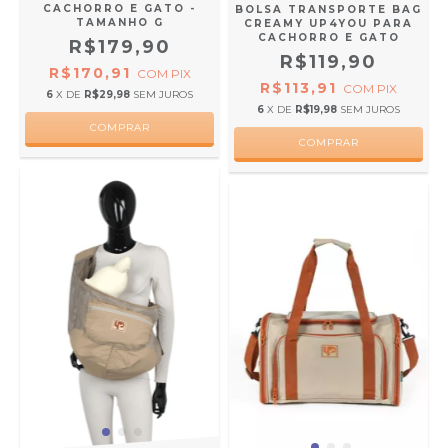
CACHORRO E GATO -
BOLSA TRANSPORTE BAG
TAMANHO G
CREAMY UP4YOU PARA
CACHORRO E GATO
R$179,90
R$119,90
R$170,91
COM
PIX
R$113,91
COM
PIX
6
X DE
R$29,98
SEM JUROS
6
X DE
R$19,98
SEM JUROS