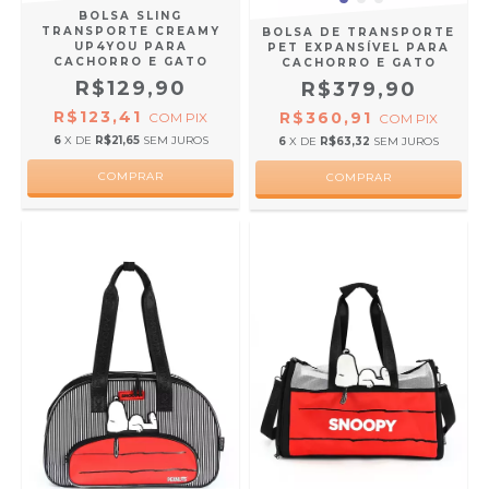
BOLSA SLING
TRANSPORTE CREAMY
BOLSA DE TRANSPORTE
UP4YOU PARA
PET EXPANSÍVEL PARA
CACHORRO E GATO
CACHORRO E GATO
R$129,90
R$379,90
R$123,41
R$360,91
COM
PIX
COM
PIX
6
X DE
R$21,65
SEM JUROS
6
X DE
R$63,32
SEM JUROS