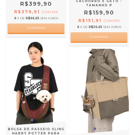
CACHORRO E GATO -
R$399,90
TAMANHO P
R$379,91
R$159,90
COM
PIX
6
X DE
R$66,65
SEM JUROS
R$151,91
COM
PIX
6
X DE
R$26,65
SEM JUROS
BOLSA DE PASSEIO SLING
HARRY POTTER PARA