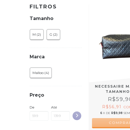
FILTROS
Tamanho
M (2)
G (2)
Marca
Malloo (4)
NECESSAIRE 
TAMANHO
Preço
R$59,9
R$56,91
CO
De
Até
6
X DE
R$9,98
SEM