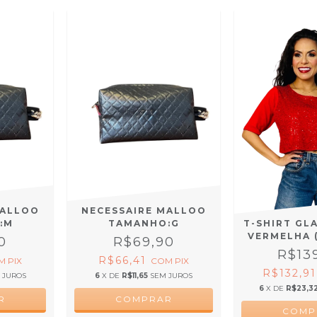
MALLOO
NECESSAIRE MALLOO
T-SHIRT GL
:M
TAMANHO:G
VERMELHA 
0
R$69,90
R$13
R$66,41
M
PIX
COM
PIX
R$132,9
 JUROS
6
X DE
R$11,65
SEM JUROS
6
X DE
R$23,3
COMP