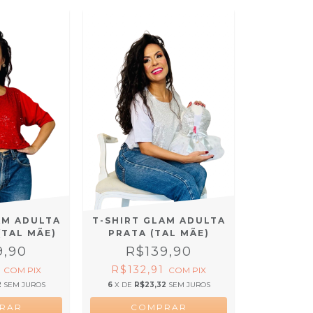
AM ADULTA
T-SHIRT GLAM ADULTA
(TAL MÃE)
PRATA (TAL MÃE)
9,90
R$139,90
1
R$132,91
COM
PIX
COM
PIX
2
SEM JUROS
6
X DE
R$23,32
SEM JUROS
RAR
COMPRAR