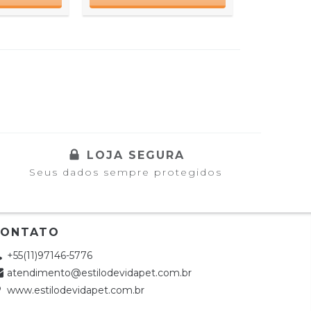
LOJA SEGURA
Seus dados sempre protegidos
CONTATO
+55(11)97146-5776
atendimento@estilodevidapet.com.br
www.estilodevidapet.com.br