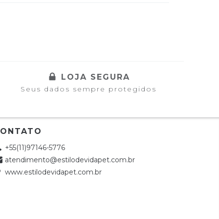
LOJA SEGURA
Seus dados sempre protegidos
CONTATO
+55(11)97146-5776
atendimento@estilodevidapet.com.br
www.estilodevidapet.com.br