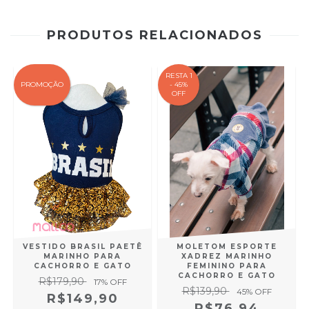
PRODUTOS RELACIONADOS
RESTA 1
PROMOÇÃO
- 45%
OFF
A
VESTIDO BRASIL PAETÊ
MOLETOM ESPORTE
MARINHO PARA
XADREZ MARINHO
CACHORRO E GATO
FEMININO PARA
CACHORRO E GATO
R$179,90
17
% OFF
R$139,90
45
% OFF
R$149,90
R$76,94