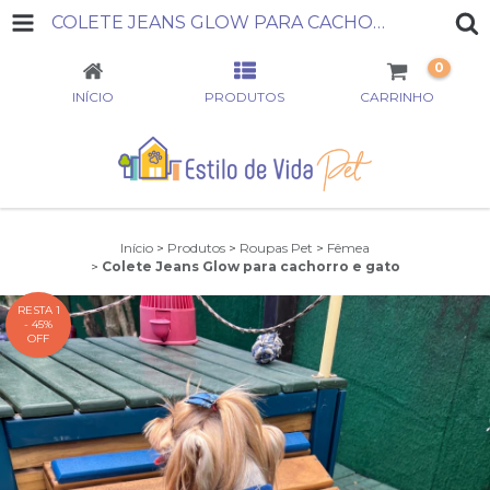
COLETE JEANS GLOW PARA CACHORRO E GATO
0
INÍCIO
PRODUTOS
CARRINHO
Início
>
Produtos
>
Roupas Pet
>
Fêmea
>
Colete Jeans Glow para cachorro e gato
RESTA 1
- 45%
OFF