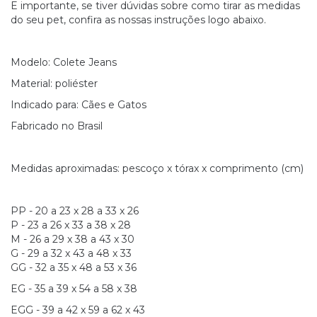
E importante, se tiver dúvidas sobre como tirar as medidas
do seu pet, confira as nossas instruções logo abaixo.
Modelo: Colete Jeans
Material: poliéster
Indicado para: Cães e Gatos
Fabricado no Brasil
Medidas aproximadas: pescoço x tórax x comprimento (cm)
PP - 20 a 23 x 28 a 33 x 26
P - 23 a 26 x 33 a 38 x 28
M - 26 a 29 x 38 a 43 x 30
G - 29 a 32 x 43 a 48 x 33
GG - 32 a 35 x 48 a 53 x 36
EG - 35 a 39 x 54 a 58 x 38
EGG - 39 a 42 x 59 a 62 x 43