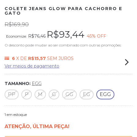
COLETE JEANS GLOW PARA CACHORRO E
GATO
R$169,90
R$93,44
R$76,46
45
% OFF
Economize:
O desconto pode mudar ao ser combinado com outras promoções.
6
X DE
R$15,57
SEM JUROS
Ver meios de pagamento
TAMANHO:
EGG
PP
P
M
G
GG
EG
EGG
1
em estoque
ATENÇÃO, ÚLTIMA PEÇA!