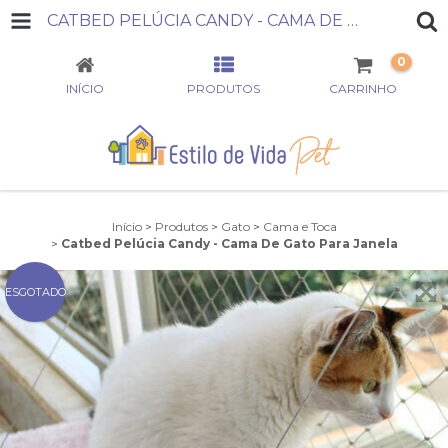
CATBED PELÚCIA CANDY - CAMA DE GATO PARA JANELA
0
INÍCIO
PRODUTOS
CARRINHO
Início
>
Produtos
>
Gato
>
Cama e Toca
>
Catbed Pelúcia Candy - Cama De Gato Para Janela
ESGOTADO